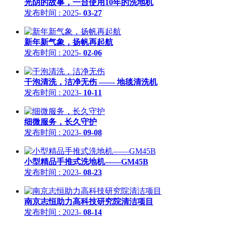
光阴的故事，一台使用10年的洗地机
发布时间
: 2025
-
03-27
新年新气象，扬帆再起航
发布时间
: 2025
-
02-06
干泡清洗，洁净无伤 —— 地毯清洗机
发布时间
: 2023
-
10-11
细微服务，长久守护
发布时间
: 2023
-
09-08
小型精品手推式洗地机——GM45B
发布时间
: 2023
-
08-23
南京志恒助力高科技研究院清洁项目
发布时间
: 2023
-
08-14