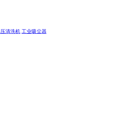
高压清洗机
工业吸尘器