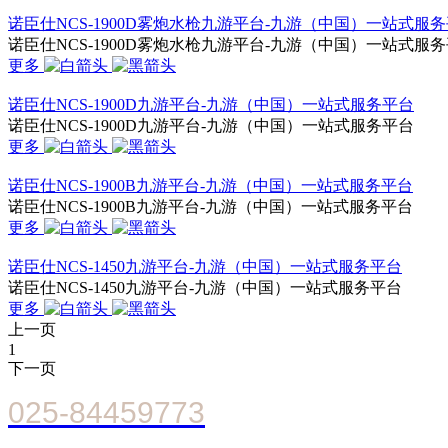
诺臣仕NCS-1900D雾炮水枪九游平台-九游（中国）一站式服
诺臣仕NCS-1900D雾炮水枪九游平台-九游（中国）一站式服
更多
诺臣仕NCS-1900D九游平台-九游（中国）一站式服务平台
诺臣仕NCS-1900D九游平台-九游（中国）一站式服务平台
更多
诺臣仕NCS-1900B九游平台-九游（中国）一站式服务平台
诺臣仕NCS-1900B九游平台-九游（中国）一站式服务平台
更多
诺臣仕NCS-1450九游平台-九游（中国）一站式服务平台
诺臣仕NCS-1450九游平台-九游（中国）一站式服务平台
更多
上一页
1
下一页
025-84459773