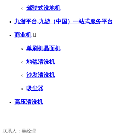
驾驶式洗地机
九游平台-九游（中国）一站式服务平台
商业机

单刷机晶面机
地毯清洗机
沙发清洗机
吸尘器
高压清洗机
联系人：吴经理