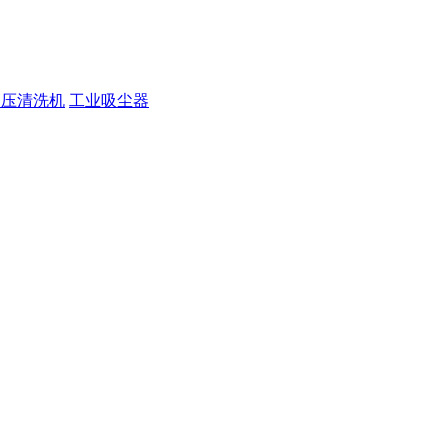
高压清洗机
工业吸尘器
产品中心