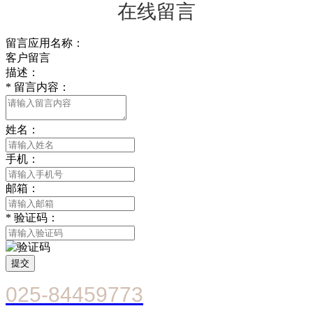
在线留言
留言应用名称：
客户留言
描述：
*
留言内容：
姓名：
手机：
邮箱：
*
验证码：
提交
025-84459773