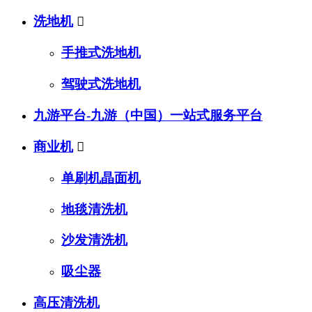
洗地机

手推式洗地机
驾驶式洗地机
九游平台-九游（中国）一站式服务平台
商业机

单刷机晶面机
地毯清洗机
沙发清洗机
吸尘器
高压清洗机