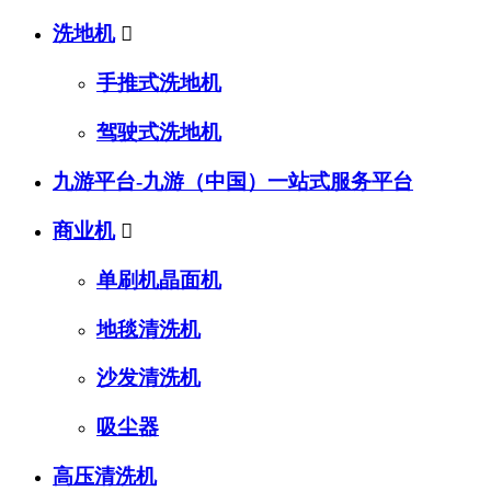
洗地机

手推式洗地机
驾驶式洗地机
九游平台-九游（中国）一站式服务平台
商业机

单刷机晶面机
地毯清洗机
沙发清洗机
吸尘器
高压清洗机