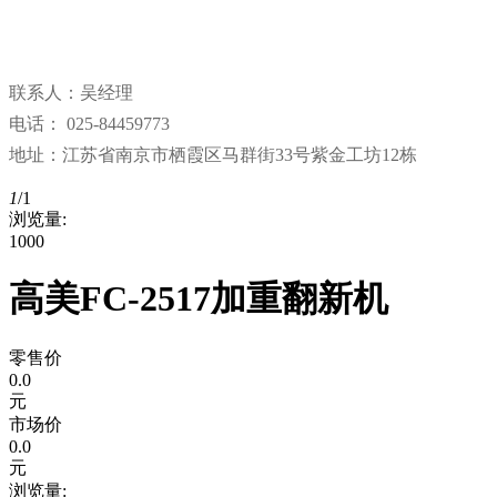
联系方式
联系人：吴经理
电话： 025-84459773
地址：江苏省南京市栖霞区马群街33号紫金工坊12栋
1
/
1
浏览量:
1000
高美FC-2517加重翻新机
零售价
0.0
元
市场价
0.0
元
浏览量: