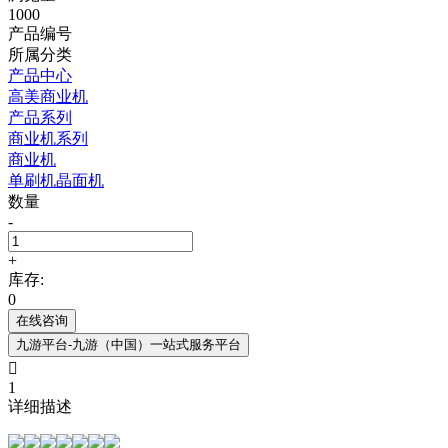
1000
产品编号
所属分类
产品中心
高美商业机
产品系列
商业机系列
商业机
单刷机晶面机
数量
-
+
库存:
0
在线咨询
九游平台-九游（中国）一站式服务平台

1
详细描述