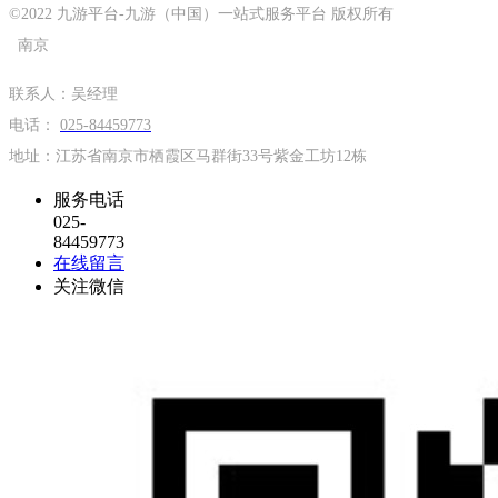
©2022 九游平台-九游（中国）一站式服务平台 版权所有
南京
联系人：吴经理
电话：
025-84459773
地址：江苏省南京市栖霞区马群街33号紫金工坊12栋
服务电话
025-
84459773
在线留言
关注微信