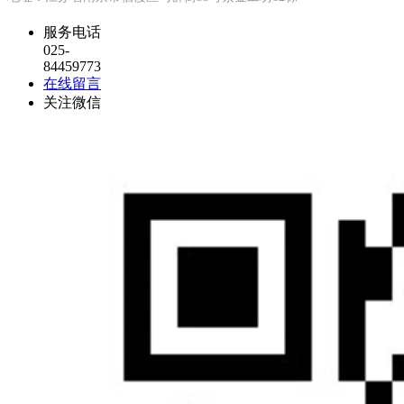
服务电话
025-
84459773
在线留言
关注微信