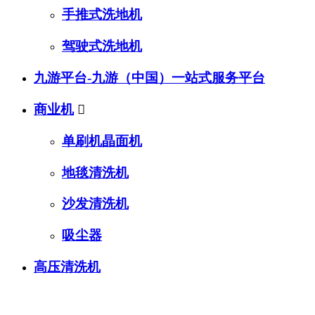
手推式洗地机
驾驶式洗地机
九游平台-九游（中国）一站式服务平台
商业机

单刷机晶面机
地毯清洗机
沙发清洗机
吸尘器
高压清洗机