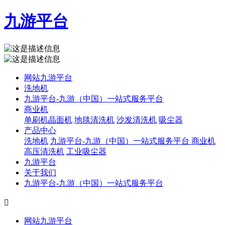
九游平台
网站九游平台
洗地机
九游平台-九游（中国）一站式服务平台
商业机
单刷机晶面机
地毯清洗机
沙发清洗机
吸尘器
产品中心
洗地机
九游平台-九游（中国）一站式服务平台
商业机
高压清洗机
工业吸尘器
九游平台
关于我们
九游平台-九游（中国）一站式服务平台

网站九游平台