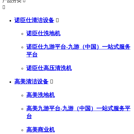
产品分类


诺臣仕清洁设备

诺臣仕洗地机
诺臣仕九游平台-九游（中国）一站式服务
平台
诺臣仕高压清洗机
高美清洁设备

高美洗地机
高美九游平台-九游（中国）一站式服务平
台
高美商业机