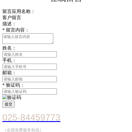
留言应用名称：
客户留言
描述：
*
留言内容：
姓名：
手机：
邮箱：
*
验证码：
提交
025-84459773
（全国免费服务热线）