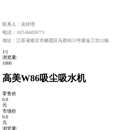
联系方式
联系人：吴经理
电话： 025-84459773
地址：江苏省南京市栖霞区马群街33号紫金工坊12栋
1
/
1
浏览量:
1000
高美W86吸尘吸水机
零售价
0.0
元
市场价
0.0
元
浏览量: