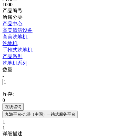
1000
产品编号
所属分类
产品中心
高美清洁设备
高美洗地机
洗地机
手推式洗地机
产品系列
洗地机系列
数量
-
+
库存:
0
在线咨询
九游平台-九游（中国）一站式服务平台

1
详细描述