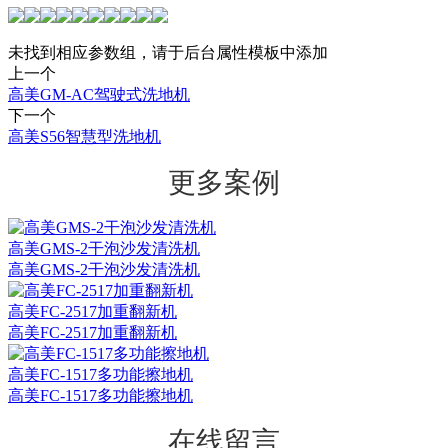
未找到相应参数组，请于后台属性模板中添加
上一个
高美GM-AC驾驶式洗地机
下一个
高美S56智慧型洗地机
更多案例
高美GMS-2干泡沙发清洗机
高美GMS-2干泡沙发清洗机
高美FC-2517加重翻新机
高美FC-2517加重翻新机
高美FC-1517多功能擦地机
高美FC-1517多功能擦地机
在线留言