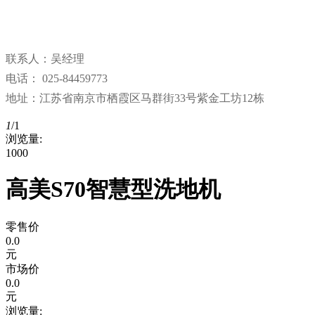
联系方式
联系人：吴经理
电话： 025-84459773
地址：江苏省南京市栖霞区马群街33号紫金工坊12栋
1
/
1
浏览量:
1000
高美S70智慧型洗地机
零售价
0.0
元
市场价
0.0
元
浏览量: