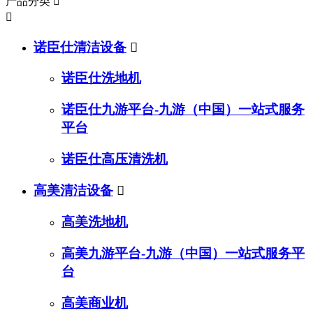
产品分类


诺臣仕清洁设备

诺臣仕洗地机
诺臣仕九游平台-九游（中国）一站式服务
平台
诺臣仕高压清洗机
高美清洁设备

高美洗地机
高美九游平台-九游（中国）一站式服务平
台
高美商业机