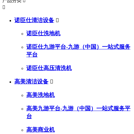
产品分类


诺臣仕清洁设备

诺臣仕洗地机
诺臣仕九游平台-九游（中国）一站式服务
平台
诺臣仕高压清洗机
高美清洁设备

高美洗地机
高美九游平台-九游（中国）一站式服务平
台
高美商业机