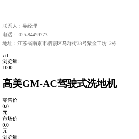
联系方式
联系人：吴经理
电话： 025-84459773
地址：江苏省南京市栖霞区马群街33号紫金工坊12栋
1
/
1
浏览量:
1000
高美GM-AC驾驶式洗地机
零售价
0.0
元
市场价
0.0
元
浏览量: