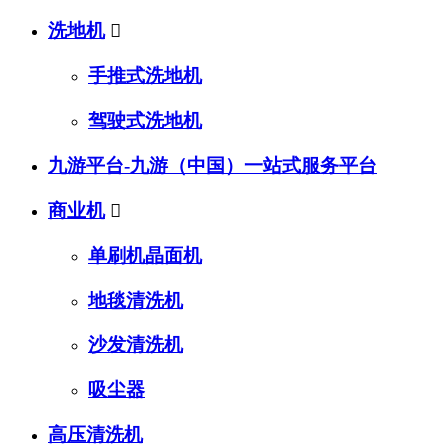
洗地机

手推式洗地机
驾驶式洗地机
九游平台-九游（中国）一站式服务平台
商业机

单刷机晶面机
地毯清洗机
沙发清洗机
吸尘器
高压清洗机